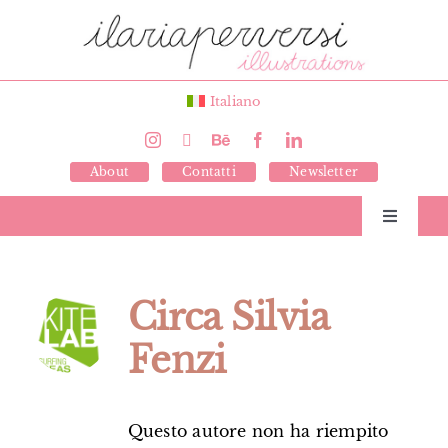
Salta
al
contenuto
Italiano
About
Contatti
Newsletter
Toggle
Navigati
Libri
Circa
Silvia
Illustrazioni
Fenzi
Giochi
Questo autore non ha riempito