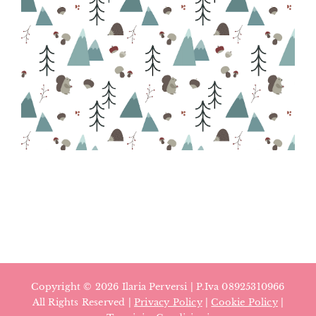
Copyright ©
2026 Ilaria Perversi | P.Iva 08925310966
All Rights Reserved |
Privacy Policy
|
Cookie Policy
|