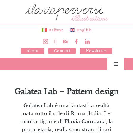
Salta
al
contenuto
Italiano
English
About
Contatti
Newsletter
Toggle
Navigati
Libri
Galatea Lab – Pattern design
Illustrazioni
Galatea Lab
è una fantastica realtà
nata sotto il sole di Roma, Italia. Le
Giochi
mani artigiane di
Flavia Campana
, la
proprietaria, realizzano straordinari