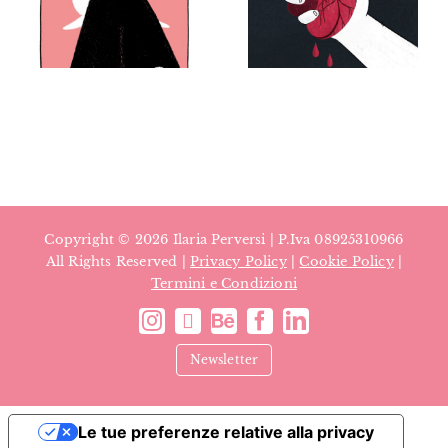
Ecoansia –
contro la
Brain
violenza
magazine
sulle donne
– Personal
project
Copyright ©
2026 Ilaria Perversi | P.Iva 08925310966
All Rights Reserved |
Privacy Policy
|
Cookie Policy
|
Termini e Condizioni
Newsletter
Le tue preferenze relative alla privacy