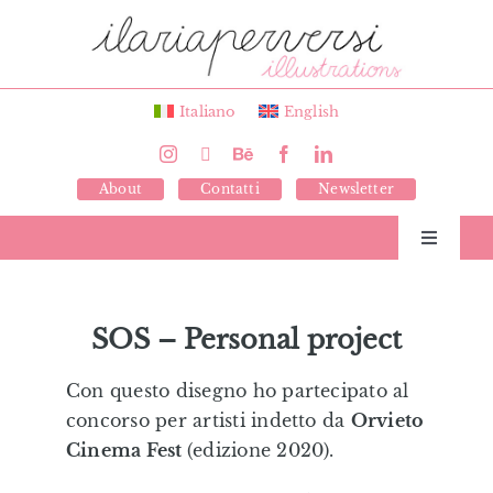
Salta
al
contenuto
Italiano
English
About
Contatti
Newsletter
Toggle
Navigati
Libri
SOS – Personal project
Illustrazioni
Con questo disegno ho partecipato al
concorso per artisti indetto da
Orvieto
Giochi
Cinema Fest
(edizione 2020).