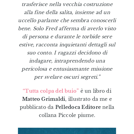
trasferisce nella vecchia costruzione
Editorial
alla fine della salita, insieme ad un
uccello parlante che sembra conoscerli
Illustrazioni Personalizzate
bene. Solo Fred afferma di averlo visto
di persona e durante le torbide sere
estive, racconta inquietanti dettagli sul
Formazione & Labs
suo conto. I ragazzi decidono di
indagare, intraprendendo una
Shop
pericolosa e entusiasmante missione
per svelare oscuri segreti.”
Eduki
“Tutta colpa del buio”
è un libro di
Matteo Grimaldi
, illustrato da me e
pubblicato da
Pelledoca Editore
nella
collana Piccole piume.