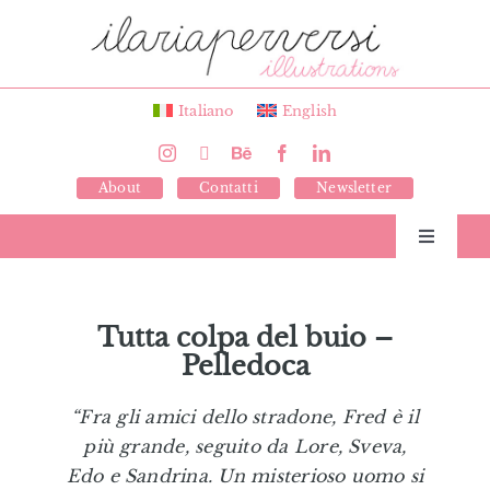
Salta
al
contenuto
Italiano
English
About
Contatti
Newsletter
Toggle
Navigati
Libri
Tutta colpa del buio –
Pelledoca
Illustrazioni
“Fra gli amici dello stradone, Fred è il
Giochi
più grande, seguito da Lore, Sveva,
Edo e Sandrina. Un misterioso uomo si