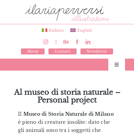
Salta
al
contenuto
Italiano
English
About
Contatti
Newsletter
Toggle
Navigati
Libri
Al museo di storia naturale –
Personal project
Illustrazioni
Il
Museo di Storia Naturale di Milano
Giochi
è pieno di creature insolite: dato che
gli animali sono tra i soggetti che