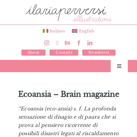
Salta
al
contenuto
Italiano
English
About
Contatti
Newsletter
Toggle
Navigati
Libri
Ecoansia – Brain magazine
Illustrazioni
“Ecoansia (eco-ansia) s. f. La profonda
sensazione di disagio e di paura che si
Giochi
prova al pensiero ricorrente di
possibili disastri legati al riscaldamento