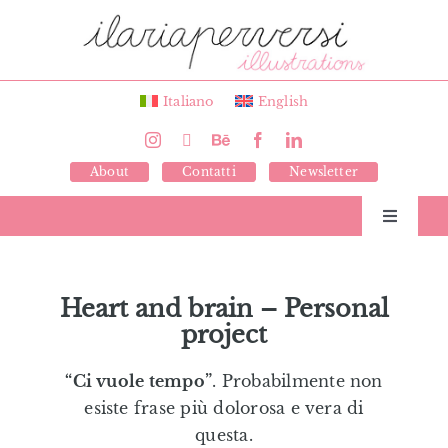
Salta
al
contenuto
Italiano
English
About
Contatti
Newsletter
Toggle
Navigati
Libri
Heart and brain – Personal
project
Illustrazioni
“Ci vuole tempo”
. Probabilmente non
Giochi
esiste frase più dolorosa e vera di
questa.