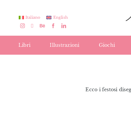
Salta
al
Italiano
English
contenuto
Libri
Illustrazioni
Giochi
Ecco i festosi dis