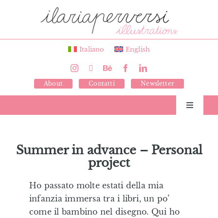
Salta
al
contenuto
Italiano
English
About
Contatti
Newsletter
Toggle
Navigati
Libri
Summer in advance – Personal
project
Illustrazioni
Ho passato molte estati della mia
Giochi
infanzia immersa tra i libri, un po’
come il bambino nel disegno. Qui ho