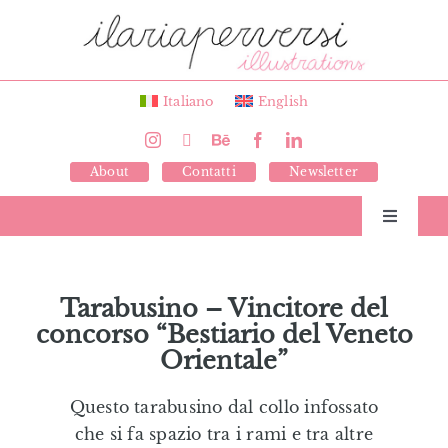
Salta
al
contenuto
Italiano
English
About
Contatti
Newsletter
Toggle
Navigati
Libri
Tarabusino – Vincitore del
concorso “Bestiario del Veneto
Illustrazioni
Orientale”
Giochi
Questo tarabusino dal collo infossato
che si fa spazio tra i rami e tra altre