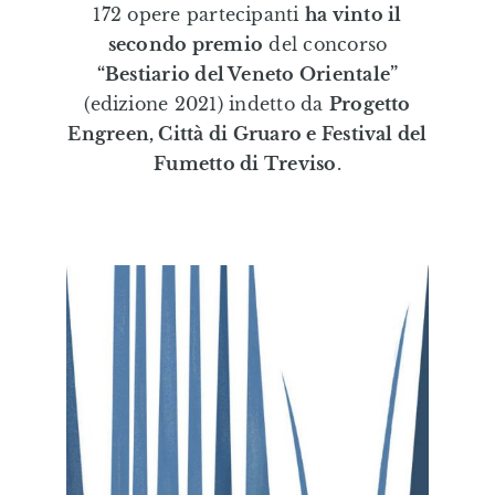
172 opere partecipanti
ha vinto il
Editorial
secondo premio
del concorso
“Bestiario del Veneto Orientale”
Illustrazioni Personalizzate
(edizione 2021) indetto da
Progetto
Engreen, Città di Gruaro e Festival del
Fumetto di Treviso
.
Formazione & Labs
Shop
Eduki